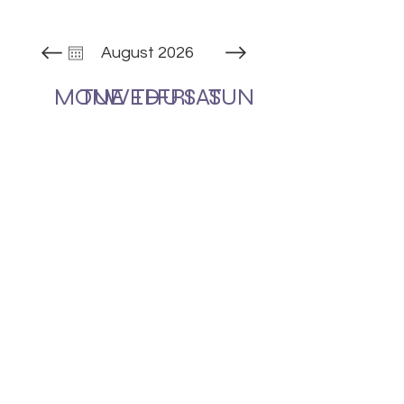
August 2026
MON
TUE
WED
THU
FRI
SAT
SUN