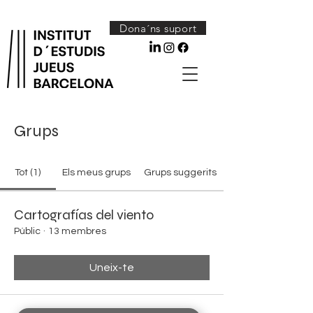
Dona´ns suport
Grups
Tot (1)
Els meus grups
Grups suggerits
Cartografías del viento
Públic
·
13 membres
Uneix-te