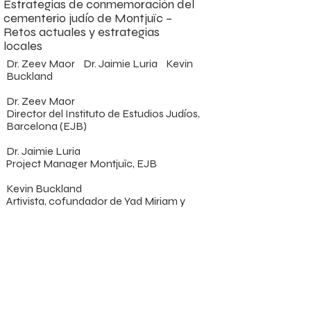
Estrategias de conmemoración del 
Música a cargo de Ofer 
cementerio judío de Montjuïc –

Ronen
Retos actuales y estrategias 
locales
Dr. Zeev Maor    Dr. Jaimie Luria    Kevin 
Buckland​

Dr. Zeev Maor

Director del Instituto de Estudios Judíos, 
Barcelona (EJB)

Dr. Jaimie Luria

Project Manager Montjuïc, EJB

Kevin Buckland

Artivista, cofundador de Yad Miriam y 
antiguo alumno de LABA Barcelona
17.30.
Sesión 3:
Mesa redonda – Horizontes 
colaborativos e intercambio de 