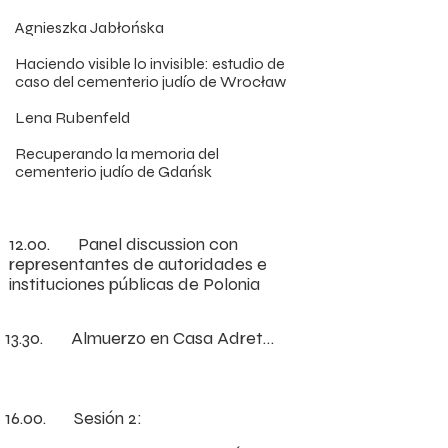
Agnieszka Jabłońska

Haciendo visible lo invisible: estudio de 
caso del cementerio judío de Wrocław

Lena Rubenfeld

Recuperando la memoria del 
cementerio judío de Gdańsk
12.00.       Panel discussion con 
representantes de autoridades e 
instituciones públicas de Polonia
13.30.
Almuerzo en Casa Adret

Experiencia culinaria con 
narración de Monica 
16.00.       Sesión 2:
Buzali Kalach
