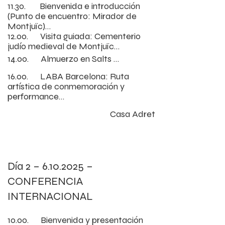
11.30.       Bienvenida e introducción

(Punto de encuentro: Mirador de 
Montjuïc)

Presentación de los socios polacos 
12.00.      Visita guiada: Cementerio 
y españoles, visión panorámica y 
judío medieval de Montjuïc

orientación sobre las capas 
Recorrido a cargo de la arquitecta 
14.00.      Almuerzo en Salts 
históricas y culturales de Montjuïc
Dominique Tomasov Blinder sobre 
Montjuïc
las tradiciones funerarias judías, los 
16.00.      LABA Barcelona: Ruta 
hallazgos arqueológicos, la 
artística de conmemoración y 
iniciativa Yad Miriam, los límites del 
performance

cementerio y la documentación 
Recorrido guiado con obras de arte 
Casa Adret
histórica
y breves performances inspiradas 
en la historia del cementerio, 
creadas por artistas de LABA 
Barcelona, dentro de la 
programación del fin de semana 
Día 2 –
6.10.2025
–
cultural “VIU MONTJUÏC”
CONFERENCIA
INTERNACIONAL
10.00.      Bienvenida y presentación 