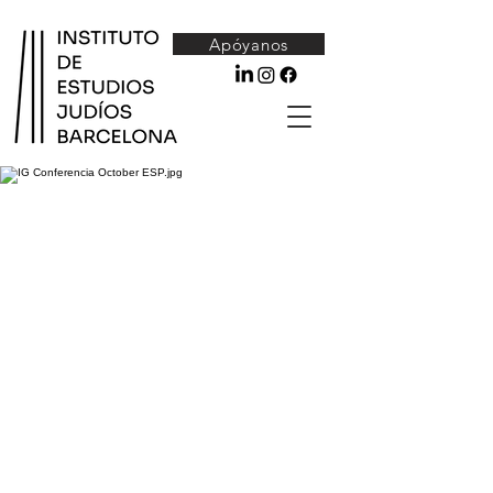
Apóyanos